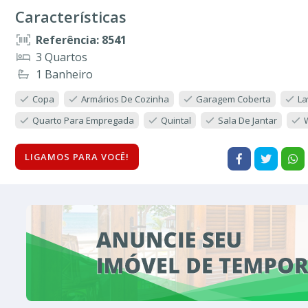
Características
Referência: 8541
3 Quartos
1 Banheiro
Copa
Armários De Cozinha
Garagem Coberta
La
Quarto Para Empregada
Quintal
Sala De Jantar
LIGAMOS PARA VOCÊ!