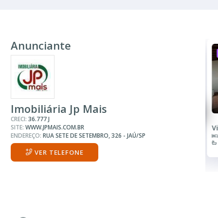
Anunciante
ALUGUEL
R$ 2.000
Casa
Imobiliária Jp Mais
CRECI:
36.777 J
SITE:
WWW.JPMAIS.COM.BR
Centro
V
ENDEREÇO:
RUA SETE DE SETEMBRO, 326 - JAÚ/SP
3 Quartos
2 Banheiros
VER TELEFONE