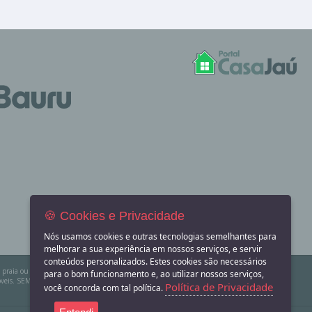
🍪 Cookies e Privacidade
Nós usamos cookies e outras tecnologias semelhantes para
melhorar a sua experiência em nossos serviços, e servir
conteúdos personalizados. Estes cookies são necessários
na praia ou sítio para eventos? Aqui você também encontra! O Portal Casa Jaú apenas divulga
para o bom funcionamento e, ao utilizar nossos serviços,
eis. SEMPRE consulte a imobiliária ou proprietário para confirmar as informações
Política de Privacidade
você concorda com tal política.