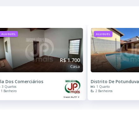
ALUGUEL
ALUGUEL
R$ 1.700
Casa
ila Dos Comerciários
Distrito De Potunduv
3 Quartos
1 Quarto
1 Banheiro
2 Banheiros