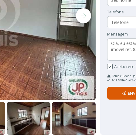
Telefone
Mensagem
Aceito rece
Tome cuidado. Ja
Ao ENVIAR você 
ENV