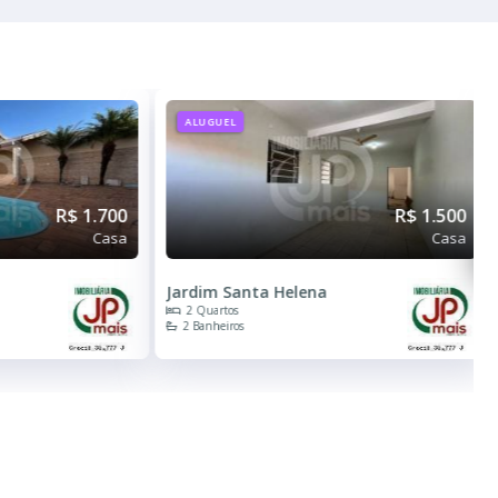
ALUGUEL
R$ 1.700
R$ 1.500
Casa
Casa
a
Jardim Santa Helena
2 Quartos
2 Banheiros