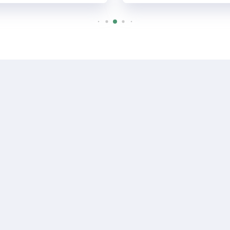
R$ 1.700
Casa
ários