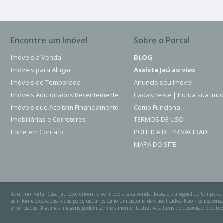
Encontre um Imóvel
Sobre o Portal
Imóveis à Venda
BLOG
Imóveis para Alugar
Assista Jaú ao vivo
Imóveis de Temporada
Anuncie seu Imóvel
Imóveis Adicionados Recentemente
Cadastre-se | Inclua sua Imob
Imóveis que Aceitam Financiamento
Como Funciona
Imobiliárias e Corretores
TERMOS DE USO
Entre em Contato
POLÍTICA DE PRIVACIDADE
MAPA DO SITE
Aqui, no Portal Casa Jaú você encontra os imóveis para venda, locação e aluguel de temporad
as informações cadastradas pelos usuários como um sistema de classificados. Não nos respo
anunciadas. Algumas imagens podem ser meramente ilustrativas. Itens de decoração e outros