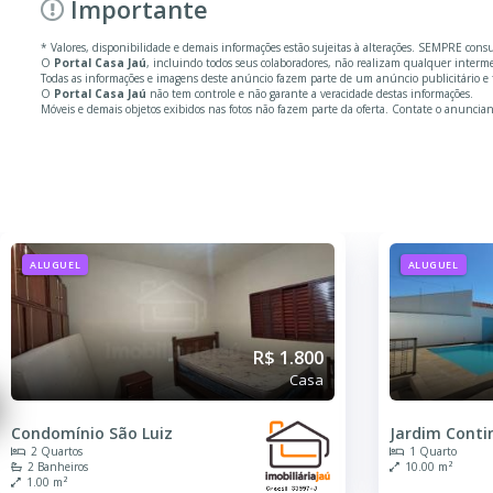
Importante
* Valores, disponibilidade e demais informações estão sujeitas à alterações. SEMPRE cons
O
Portal Casa Jaú
, incluindo todos seus colaboradores, não realizam qualquer inter
Todas as informações e imagens deste anúncio fazem parte de um anúncio publicitário e f
O
Portal Casa Jaú
não tem controle e não garante a veracidade destas informações.
Móveis e demais objetos exibidos nas fotos não fazem parte da oferta. Contate o anuncian
ALUGUEL
ALUGUEL
R$ 1.800
Casa
Condomínio São Luiz
Jardim Conti
2 Quartos
1 Quarto
2 Banheiros
10.00 m²
1.00 m²