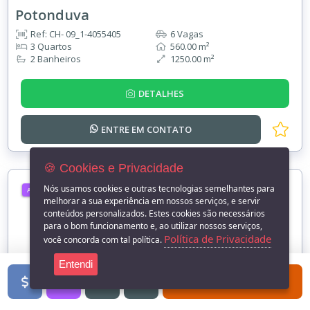
Potonduva
Ref: CH- 09_1-4055405
6 Vagas
3 Quartos
560.00 m²
2 Banheiros
1250.00 m²
DETALHES
ENTRE EM
CONTATO
🍪 Cookies e Privacidade
Nós usamos cookies e outras tecnologias semelhantes para
ALUGUEL
melhorar a sua experiência em nossos serviços, e servir
conteúdos personalizados. Estes cookies são necessários
para o bom funcionamento e, ao utilizar nossos serviços,
Política de Privacidade
você concorda com tal política.
Entendi
FILTROS