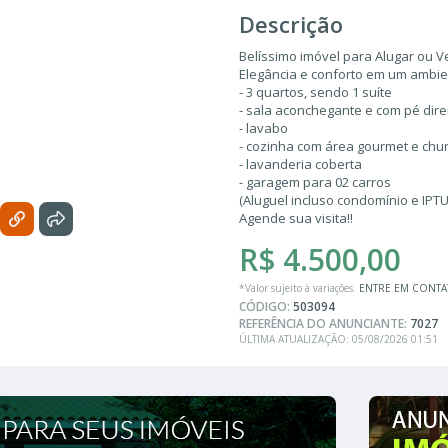
Descrição
Belíssimo imóvel para Alugar ou 
Elegância e conforto em um ambie
- 3 quartos, sendo 1 suíte
- sala aconchegante e com pé direi
- lavabo
- cozinha com área gourmet e chu
- lavanderia coberta
- garagem para 02 carros
(Aluguel incluso condomínio e IPTU
Agende sua visita!!
R$ 4.500,00
*Valor sujeito à variações.
ENTRE EM CONT
CÓDIGO:
503094
REFERÊNCIA DO ANUNCIANTE:
7027
ÚLTIMA ATUALIZAÇÃO: 05/08/2026 01:51