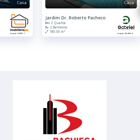
Casa
 Pacheco
Centro
4 Quartos
4 Banheiros
275.00 m²