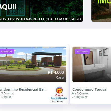
ALUGUEL
ALUGUEL
R$ 4.500
Casa
ondominio Taiuva
Jardim Estádio
3 Quartos
2 Quartos
185.00 m²