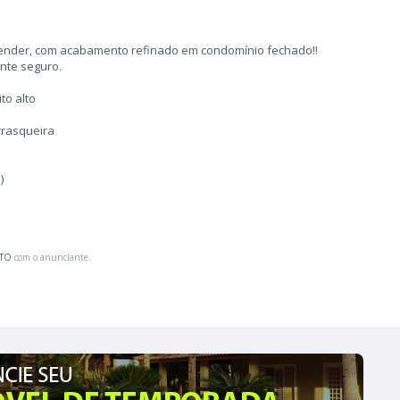
Vender, com acabamento refinado em condomínio fechado!!
nte seguro.
to alto
rrasqueira
)
ATO
com o anunciante.