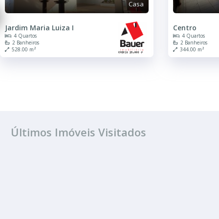
sa
Casa
Centro
Jard
4 Quartos
2 Q
2 Banheiros
184
344.00 m²
Últimos Imóveis Visitados
ALUGUEL