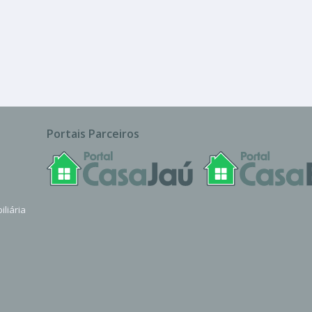
uva
Portais Parceiros
iliária