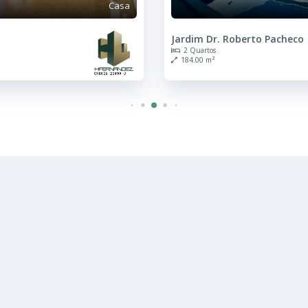
Casa
im Dr. Roberto Pacheco
Jardim Dr. Roberto
uartos
2 Quartos
.00 m²
2 Banheiros
180.00 m²
R$ 4.500
Casa