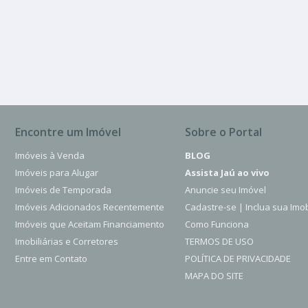
Condominio Tai
3 Quartos
185.00 m²
Encontre um Imóvel
Sobre o Portal
Imóveis à Venda
BLOG
Imóveis para Alugar
Assista Jaú ao vivo
Imóveis de Temporada
Anuncie seu Imóvel
Imóveis Adicionados Recentemente
Cadastre-se | Inclua sua Imob
Imóveis que Aceitam Financiamento
Como Funciona
Imobiliárias e Corretores
TERMOS DE USO
Entre em Contato
POLÍTICA DE PRIVACIDADE
MAPA DO SITE