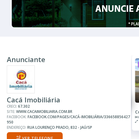
Anunciante
ALUGUEL
R$ 5.000
R$ 4.000
Casa
Casa
Cacá Imobiliária
CRECI:
67.302
SITE:
WWW.CACAIMOBILIARIA.COM.BR
Condomínio Residencial Bela Vista ll
C
FACEBOOK:
FACEBOOK.COM/PAGES/CACÁ-IMOBILIÁRIA/336658856427
3 Quartos
153.00 m²
950
ENDEREÇO:
RUA LOURENÇO PRADO, 832 - JAÚ/SP
VER TELEFONE