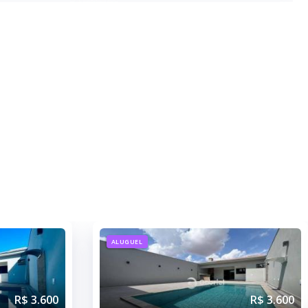
ALUGUEL
R$ 3.600
R$