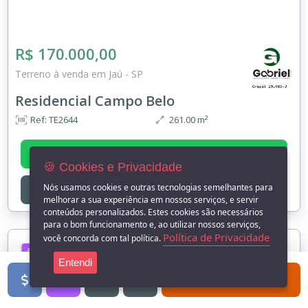
R$ 170.000,00
Terreno à venda em Jaú - SP
Residencial Campo Belo
Ref: TE2644
261.00 m²
DETALHES
🍪 Cookies e Privacidade
Nós usamos cookies e outras tecnologias semelhantes para
ENTRE EM
CONTATO
melhorar a sua experiência em nossos serviços, e servir
conteúdos personalizados. Estes cookies são necessários
para o bom funcionamento e, ao utilizar nossos serviços,
Política de Privacidade
você concorda com tal política.
ALUGUEL
Entendi
FILTROS