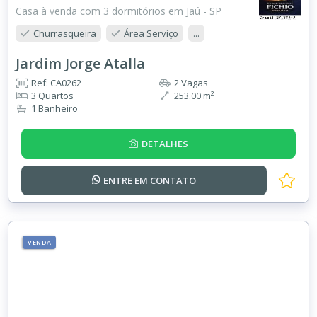
Casa à venda com 3 dormitórios em Jaú - SP
Churrasqueira
Área Serviço
...
Jardim Jorge Atalla
Ref: CA0262
2 Vagas
3 Quartos
253.00 m²
1 Banheiro
DETALHES
ENTRE EM
CONTATO
VENDA