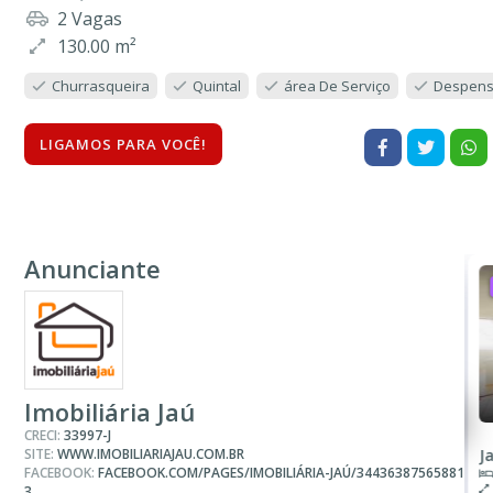
2 Vagas
130.00 m²
Churrasqueira
Quintal
área De Serviço
Despen
LIGAMOS PARA VOCÊ!
Anunciante
ALUGUEL
R$ 1.800
Casa
Imobiliária Jaú
CRECI:
33997-J
SITE:
WWW.IMOBILIARIAJAU.COM.BR
Condomínio São Luiz
J
FACEBOOK:
FACEBOOK.COM/PAGES/IMOBILIÁRIA-JAÚ/34436387565881
2 Quartos
2 Banheiros
3