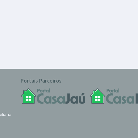
R$ 1.950
Casa
izonte
Portais Parceiros
iliária