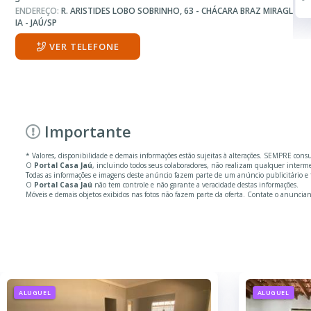
1.00 m²
ENDEREÇO:
R. ARISTIDES LOBO SOBRINHO, 63 - CHÁCARA BRAZ MIRAGL
IA - JAÚ/SP
VER TELEFONE
Importante
* Valores, disponibilidade e demais informações estão sujeitas à alterações. SEMPRE cons
O
Portal Casa Jaú
, incluindo todos seus colaboradores, não realizam qualquer inter
Todas as informações e imagens deste anúncio fazem parte de um anúncio publicitário e f
O
Portal Casa Jaú
não tem controle e não garante a veracidade destas informações.
Móveis e demais objetos exibidos nas fotos não fazem parte da oferta. Contate o anuncian
ALUGUEL
ALUGUEL