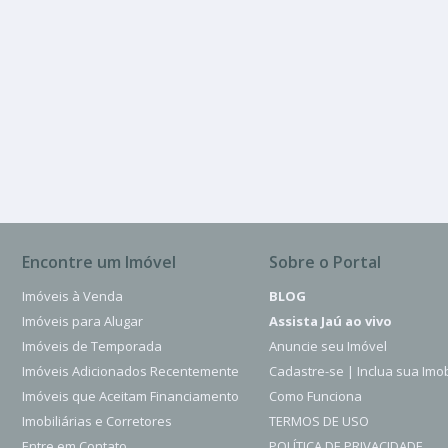
Jardim Novo Hor
3 Quartos
130.00 m²
Encontre um Imóvel
Sobre o Portal
Imóveis à Venda
BLOG
Imóveis para Alugar
Assista Jaú ao vivo
Imóveis de Temporada
Anuncie seu Imóvel
Imóveis Adicionados Recentemente
Cadastre-se | Inclua sua Imob
Imóveis que Aceitam Financiamento
Como Funciona
Imobiliárias e Corretores
TERMOS DE USO
Entre em Contato
POLÍTICA DE PRIVACIDADE