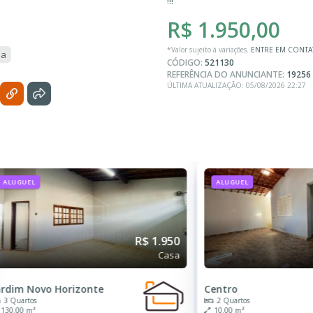
!!!
R$ 1.950,00
*Valor sujeito à variações.
ENTRE EM CONT
sa
CÓDIGO:
521130
REFERÊNCIA DO ANUNCIANTE:
19256
ÚLTIMA ATUALIZAÇÃO: 05/08/2026 22:27
ALUGUEL
ALUGUEL
R$ 1.950
Casa
ardim Novo Horizonte
Centro
3 Quartos
2 Quartos
130.00 m²
10.00 m²