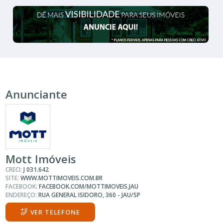
Anunciante
Mott Imóveis
CRECI:
J 031.642
SITE:
WWW.MOTTIMOVEIS.COM.BR
FACEBOOK:
FACEBOOK.COM/MOTTIMOVEIS.JAU
ENDEREÇO:
RUA GENERAL ISIDORO, 360 - JAU/SP
VER TELEFONE