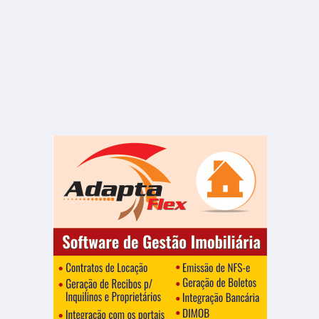
R$ 3.700
Casa
Vila Hilst
2 Quartos
2 Banheiros
400.00 m²