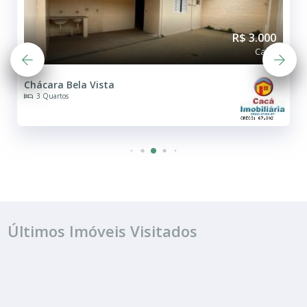
R$ 3.000
Casa
Vista
Centro
3 Quartos
Últimos Imóveis Visitados
ALUGUEL