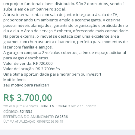
um projeto funcional e bem distribuído. São 2 dormitórios, sendo 1
suíte, além de um banheiro social.
A área interna conta com sala de jantar integrada à sala de TV,
proporcionando um ambiente amplo e aconchegante. A cozinha
possui móveis planejados, garantindo organização e praticidade no
dia a dia. A área de serviço é coberta, oferecendo mais comodidade.
Na parte externa, o imóvel se destaca com uma excelente área
gourmet com churrasqueira e banheiro, perfeita para momentos de
lazer com família e amigos.
A garagem comporta 2 veículos cobertos, além de espaço adicional
para vagas descobertas.
Valor de venda: R$ 720.000
Valor de locação: R$ 3.700/mês
Uma ótima oportunidade para morar bem ou investir!
Mott Imóveis
seu motivo para realizar!
R$ 3.700,00
*Valor sujeito à variações.
ENTRE EM CONTATO
com o anunciante.
CÓDIGO:
521334
REFERÊNCIA DO ANUNCIANTE:
CA2536
ÚLTIMA ATUALIZAÇÃO: 08/08/2026 06:19