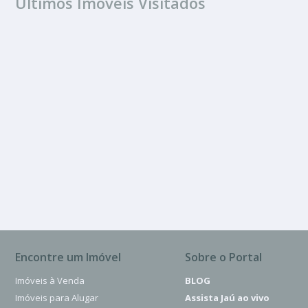
Últimos Imóveis Visitados
ALUGUEL
Vila Sampaio
Encontre um Imóvel
Sobre o Portal
Imóveis à Venda
BLOG
Imóveis para Alugar
Assista Jaú ao vivo