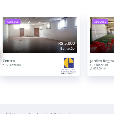
ALUGUEL
ALUGUEL
R$ 5.000
Barracão
Centro
Jardim Regin
5 Banheiros
4 Banheiros
675.00 m²