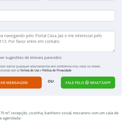
ber sugestões de imóveis parecidos
mais realize quaisquer adiantamentos sem conferência e/ou visita no imóvel.
concorda com os
Termos de Uso
e
Política de Privacidade
OU
IAR MENSAGEM
FALE PELO
WHATSAPP
 m², recepção, cozinha, banheiro social, mezanino com um sala de
ita agendada