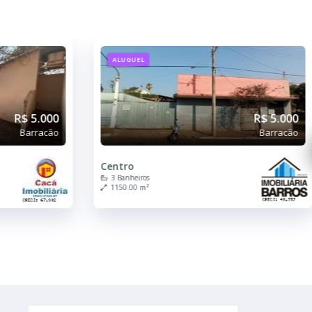
ALUGUEL
R$ 5.000
R$ 5.000
Barracão
Barracão
Centro
3 Banheiros
1150.00 m²