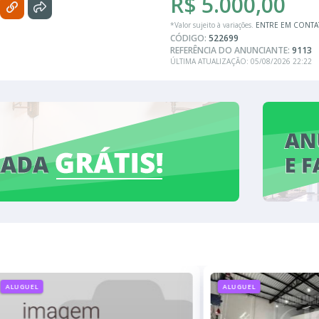
R$ 5.000,00
*Valor sujeito à variações.
ENTRE EM CONT
CÓDIGO:
522699
REFERÊNCIA DO ANUNCIANTE:
9113
ÚLTIMA ATUALIZAÇÃO: 05/08/2026 22:22
ALUGUEL
ALUGUEL