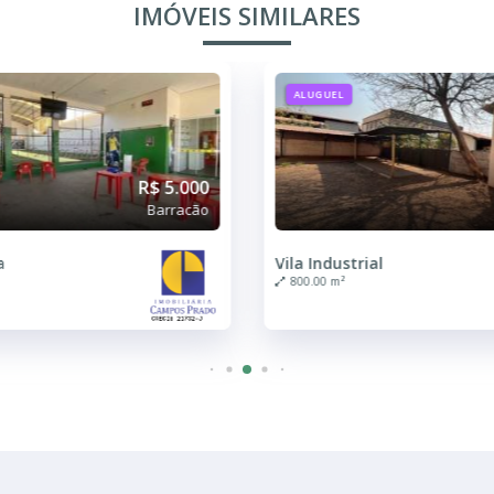
IMÓVEIS SIMILARES
ALUGUEL
R$ 5.000
Barracão
a
Vila Industrial
800.00 m²