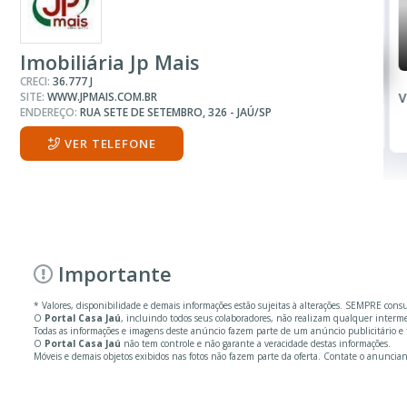
R$ 5.000
R$ 5.000
Barracão
Barracão
Imobiliária Jp Mais
CRECI:
36.777 J
SITE:
WWW.JPMAIS.COM.BR
Vila Santa Maria
V
ENDEREÇO:
RUA SETE DE SETEMBRO, 326 - JAÚ/SP
4 Banheiros
VER TELEFONE
Importante
* Valores, disponibilidade e demais informações estão sujeitas à alterações. SEMPRE cons
O
Portal Casa Jaú
, incluindo todos seus colaboradores, não realizam qualquer inter
Todas as informações e imagens deste anúncio fazem parte de um anúncio publicitário e f
O
Portal Casa Jaú
não tem controle e não garante a veracidade destas informações.
Móveis e demais objetos exibidos nas fotos não fazem parte da oferta. Contate o anuncian