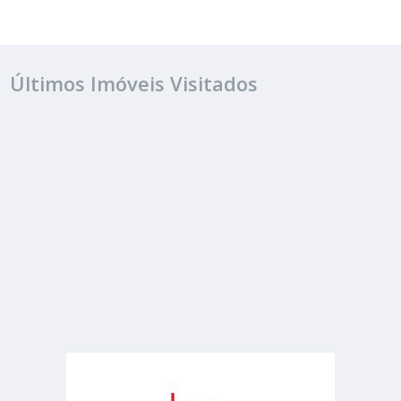
Últimos Imóveis Visitados
ALUGUEL
R$ 3.500
Casa
Jardim Estádio
4 Quartos
3 Banheiros
350.00 m²