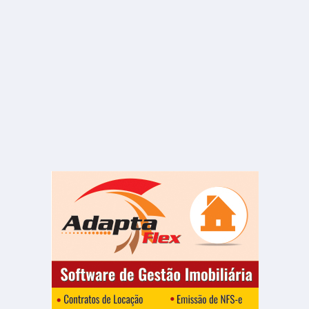
ALUGUEL
R$ 2.300
Casa
Centro
3 Quartos
2 Banheiros