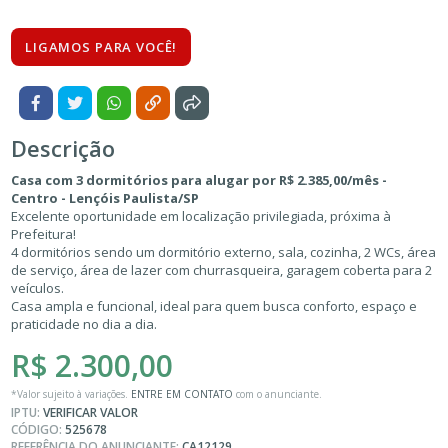
LIGAMOS PARA VOCÊ!
Descrição
Casa com 3 dormitórios para alugar por R$ 2.385,00/mês -
Centro - Lençóis Paulista/SP
Excelente oportunidade em localização privilegiada, próxima à
Prefeitura!
4 dormitórios sendo um dormitório externo, sala, cozinha, 2 WCs, área
de serviço, área de lazer com churrasqueira, garagem coberta para 2
veículos.
Casa ampla e funcional, ideal para quem busca conforto, espaço e
praticidade no dia a dia.
R$ 2.300,00
*Valor sujeito à variações.
ENTRE EM CONTATO
com o anunciante.
IPTU:
VERIFICAR VALOR
CÓDIGO:
525678
REFERÊNCIA DO ANUNCIANTE:
CA12129