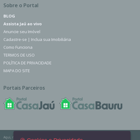
Sobre o Portal
BLOG
Assista Jaú ao vivo
Anuncie seu Imóvel
Cadastre-se | Inclua sua Imobiliária
Como Funciona
TERMOS DE USO
POLÍTICA DE PRIVACIDADE
MAPA DO SITE
Portais Parceiros
Aqui, no Portal Casa Jaú você encontra os imóveis para venda, locação e aluguel de