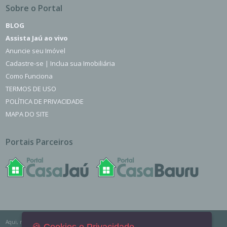
Sobre o Portal
BLOG
Assista Jaú ao vivo
Anuncie seu Imóvel
Cadastre-se | Inclua sua Imobiliária
Como Funciona
TERMOS DE USO
POLÍTICA DE PRIVACIDADE
MAPA DO SITE
Portais Parceiros
Aqui, no Portal Casa Jaú você encontra os imóveis para venda, locação e aluguel de