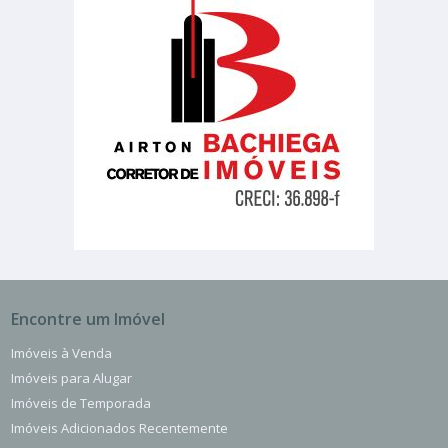
Encontre um Imóvel
Imóveis à Venda
Imóveis para Alugar
Imóveis de Temporada
Imóveis Adicionados Recentemente