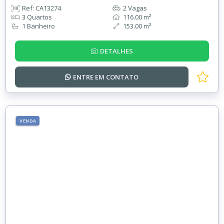
Ref: CA13274
2 Vagas
3 Quartos
116.00 m²
1 Banheiro
153.00 m²
DETALHES
ENTRE EM
CONTATO
VENDA