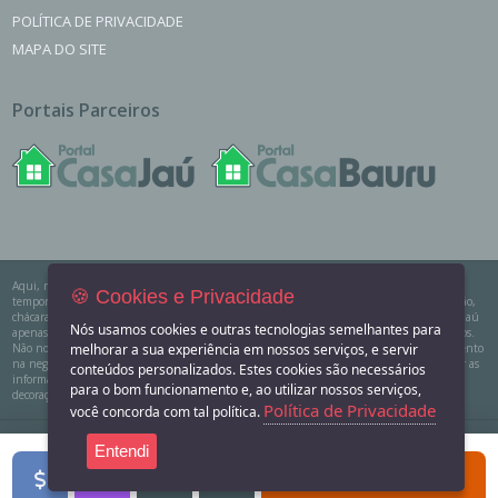
POLÍTICA DE PRIVACIDADE
MAPA DO SITE
Portais Parceiros
Aqui, no Portal Casa Jaú você encontra os imóveis para venda, locação e aluguel de
🍪 Cookies e Privacidade
temporada das principais imobiliárias e corretores em um só lugar. Precisando de um salão,
chácara, casa na praia ou sítio para eventos? Aqui você também encontra! O Portal Casa Jaú
Nós usamos cookies e outras tecnologias semelhantes para
apenas divulga as informações cadastradas pelos usuários como um sistema de classificados.
melhorar a sua experiência em nossos serviços, e servir
Não nos responsabilizamos pelo conteúdo dos anúncios e não temos nenhum envolvimento
na negociação dos imóveis. SEMPRE consulte a imobiliária ou proprietário para confirmar as
conteúdos personalizados. Estes cookies são necessários
informações anunciadas. Algumas imagens podem ser meramente ilustrativas. Itens de
para o bom funcionamento e, ao utilizar nossos serviços,
decoração e outros objetos podem não fazer parte da oferta.
Política de Privacidade
você concorda com tal política.
2011-2026 Portal Casa Jaú - CNPJ responsável: 32.709.269/0001-
Entendi
38 - Todos os direitos reservados.
FILTROS