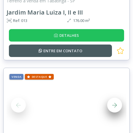
Terreno à venda em Tabatinga - SP
Jardim Maria Luiza I, II e III
Ref: 013
176.00 m²
DETALHES
ENTRE EM
CONTATO
VENDA
DESTAQUE