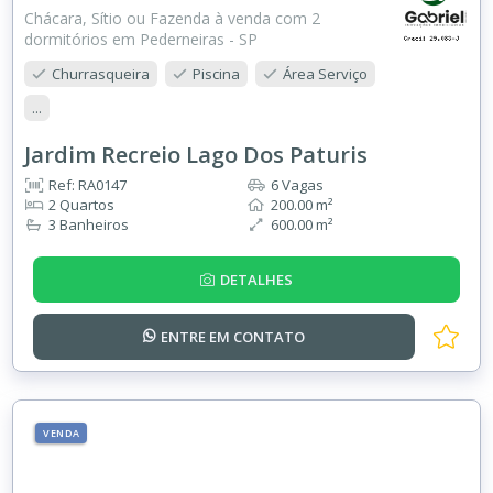
Chácara, Sítio ou Fazenda à venda com 2
dormitórios em Pederneiras - SP
Churrasqueira
Piscina
Área Serviço
...
Jardim Recreio Lago Dos Paturis
Ref: RA0147
6 Vagas
2 Quartos
200.00 m²
3 Banheiros
600.00 m²
DETALHES
ENTRE EM
CONTATO
VENDA