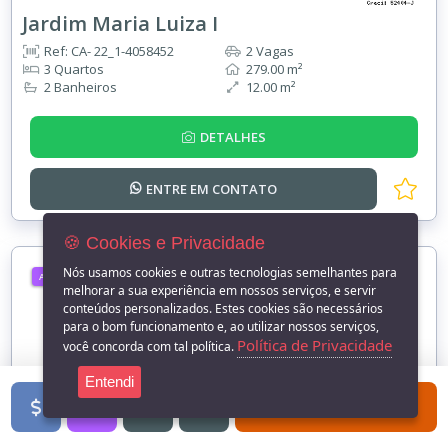
Jardim Maria Luiza I
Ref: CA- 22_1-4058452
2 Vagas
3 Quartos
279.00 m²
2 Banheiros
12.00 m²
DETALHES
ENTRE EM
CONTATO
🍪 Cookies e Privacidade
Nós usamos cookies e outras tecnologias semelhantes para
ALUGUEL
melhorar a sua experiência em nossos serviços, e servir
conteúdos personalizados. Estes cookies são necessários
para o bom funcionamento e, ao utilizar nossos serviços,
Política de Privacidade
você concorda com tal política.
Entendi
FILTROS