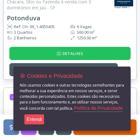
Chácara, Sítio ou Fazenda à venda com 3
dormitórios em Jaú - SP
Potonduva
Ref: CH- 09_1-4055405
6 Vagas
3 Quartos
560.00 m²
2 Banheiros
1250.00 m²
DETALHES
ENTRE EM
CONTATO
🍪 Cookies e Privacidade
Nós usamos cookies e outras tecnologias semelhantes para
melhorar a sua experiência em nossos serviços, e servir
conteúdos personalizados. Estes cookies são necessários
ALUGUEL
para o bom funcionamento e, ao utilizar nossos serviços,
Política de Privacidade
você concorda com tal política.
Entendi
FILTROS