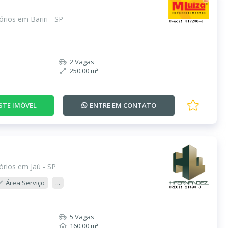
rios em Bariri - SP
2 Vagas
250.00 m²
STE IMÓVEL
ENTRE EM
CONTATO
rios em Jaú - SP
Área Serviço
...
5 Vagas
160.00 m²