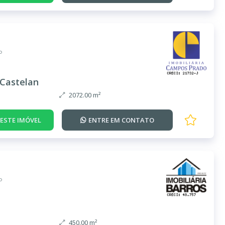
P
Castelan
2072.00 m²
DESTE IMÓVEL
ENTRE EM
CONTATO
P
450.00 m²