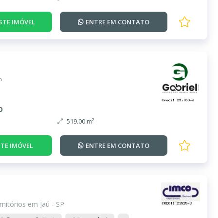
STE IMÓVEL
ENTRE EM
CONTATO
P
o
519.00 m²
TE IMÓVEL
ENTRE EM
CONTATO
mitórios em Jaú - SP