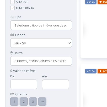
ALUGAR
VENDA
DE
TEMPORADA
Tipo
Cidade
Bairro
Valor do Imóvel
VENDA
DE
De:
Até:
Quartos
1
2
3
4+