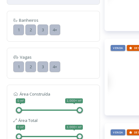
Banheiros
1
2
3
4+
VENDA
DE
Vagas
1
2
3
4+
Área Construída
0 m²
1.000+ m²
Área Total
0 m²
1.000+ m²
VENDA
DE