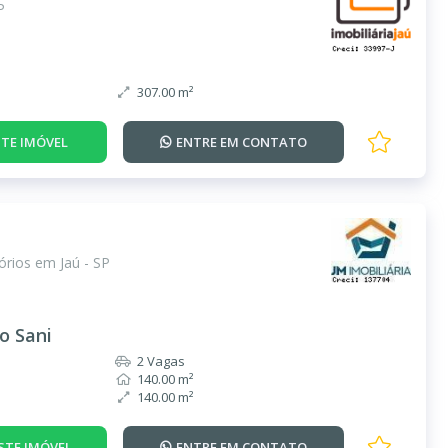
P
307.00 m²
TE IMÓVEL
ENTRE EM
CONTATO
rios em Jaú - SP
o Sani
2 Vagas
140.00 m²
140.00 m²
STE IMÓVEL
ENTRE EM
CONTATO