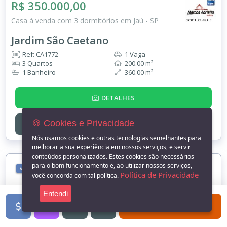
R$ 350.000,00
Casa à venda com 3 dormitórios em Jaú - SP
Jardim São Caetano
Ref: CA1772
1 Vaga
3 Quartos
200.00 m²
1 Banheiro
360.00 m²
DETALHES
🍪 Cookies e Privacidade
ENTRE EM
CONTATO
Nós usamos cookies e outras tecnologias semelhantes para
melhorar a sua experiência em nossos serviços, e servir
conteúdos personalizados. Estes cookies são necessários
para o bom funcionamento e, ao utilizar nossos serviços,
VENDA
Política de Privacidade
você concorda com tal política.
Entendi
FILTROS