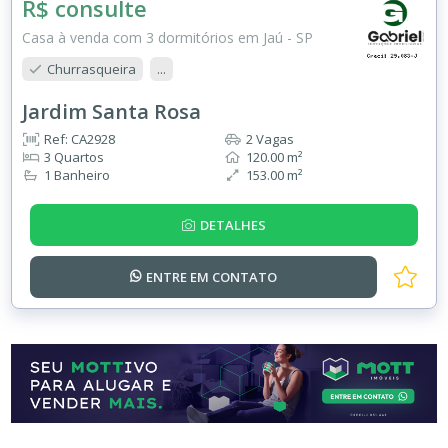
R$ consulte
Casa à venda com 3 dormitórios em Jaú - SP
Churrasqueira
...
Jardim Santa Rosa
Ref: CA2928
2 Vagas
3 Quartos
120.00 m²
1 Banheiro
153.00 m²
DETALHES
ENTRE EM
CONTATO