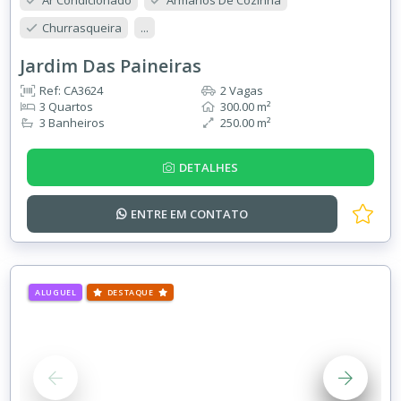
Ar Condicionado
Armários De Cozinha
Churrasqueira
...
Jardim Das Paineiras
Ref: CA3624
2 Vagas
3 Quartos
300.00 m²
3 Banheiros
250.00 m²
DETALHES
ENTRE EM
CONTATO
ALUGUEL
DESTAQUE