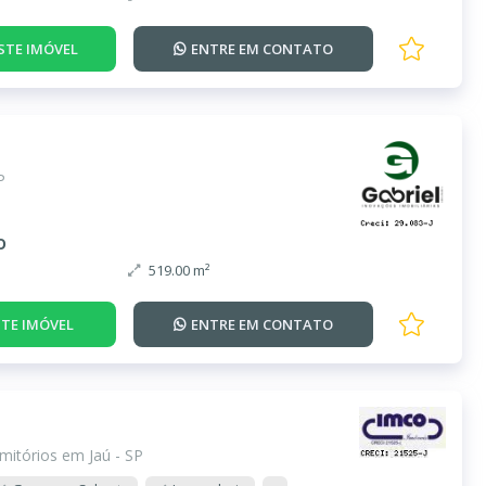
STE IMÓVEL
ENTRE EM
CONTATO
P
o
519.00 m²
TE IMÓVEL
ENTRE EM
CONTATO
mitórios em Jaú - SP