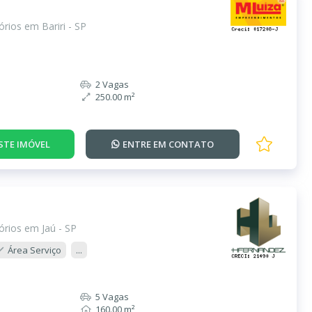
rios em Bariri - SP
2 Vagas
250.00 m²
STE IMÓVEL
ENTRE EM
CONTATO
rios em Jaú - SP
Área Serviço
...
5 Vagas
160.00 m²