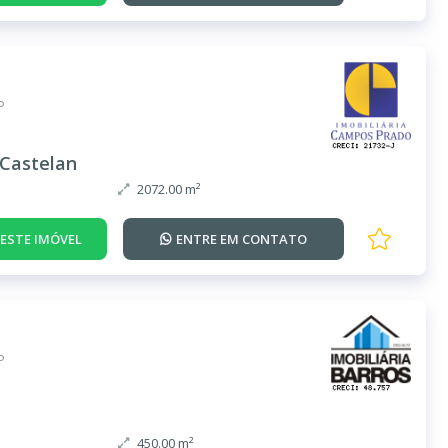
P
Castelan
2072.00 m²
DESTE IMÓVEL
ENTRE EM
CONTATO
P
450.00 m²