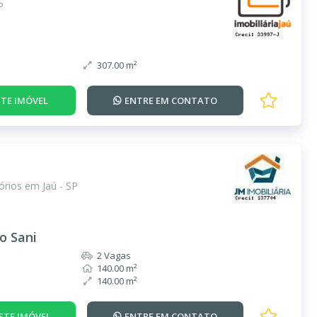
P
307.00 m²
TE IMÓVEL
ENTRE EM
CONTATO
rios em Jaú - SP
o Sani
2 Vagas
140.00 m²
140.00 m²
STE IMÓVEL
ENTRE EM
CONTATO