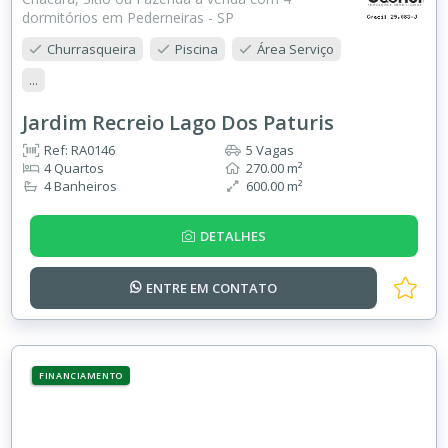
dormitórios em Pederneiras - SP
Churrasqueira
Piscina
Área Serviço
...
Jardim Recreio Lago Dos Paturis
Ref: RA0146
5 Vagas
4 Quartos
270.00 m²
4 Banheiros
600.00 m²
DETALHES
ENTRE EM
CONTATO
FINANCIAMENTO