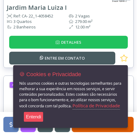
Jardim Maria Luiza I
Ref: CA- 22_1-4058452
2 Vagas
3 Quartos
279.00 m²
2 Banheiros
12.00 m²
DETALHES
ENTRE EM
CONTATO
🍪 Cookies e Privacidade
Nós usamos cookies e outras tecnologias semelhantes para
ALUGUEL
melhorar a sua experiência em nossos serviços, e servir
conteúdos personalizados. Estes cookies são necessários
para o bom funcionamento e, ao utilizar nossos serviços,
Política de Privacidade
você concorda com tal política.
Entendi
FILTROS