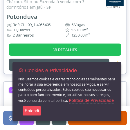
Chácara, Sítio ou Fazenda à venda com 3
dormitórios em Jaú - SP
Potonduva
Ref: CH- 09_1-4055405
6 Vagas
3 Quartos
560.00 m²
2 Banheiros
1250.00 m²
DETALHES
ENTRE EM
CONTATO
🍪 Cookies e Privacidade
Nós usamos cookies e outras tecnologias semelhantes para
melhorar a sua experiência em nossos serviços, e servir
conteúdos personalizados. Estes cookies são necessários
ALUGUEL
para o bom funcionamento e, ao utilizar nossos serviços,
Política de Privacidade
você concorda com tal política.
Entendi
FILTROS