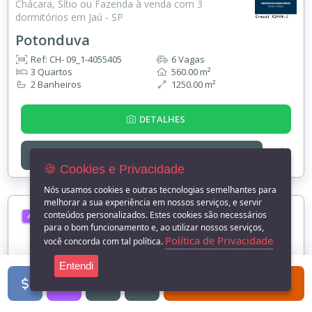
Chácara, Sítio ou Fazenda à venda com 3
dormitórios em Jaú - SP
Potonduva
Ref: CH- 09_1-4055405
6 Vagas
3 Quartos
560.00 m²
2 Banheiros
1250.00 m²
DETALHES
ENTRE EM
CONTATO
🍪 Cookies e Privacidade
Nós usamos cookies e outras tecnologias semelhantes para
melhorar a sua experiência em nossos serviços, e servir
conteúdos personalizados. Estes cookies são necessários
ALUGUEL
para o bom funcionamento e, ao utilizar nossos serviços,
Política de Privacidade
você concorda com tal política.
Entendi
FILTROS