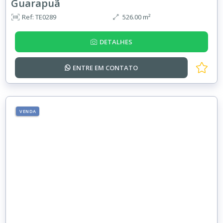
Guarapuã
Ref: TE0289
526.00 m²
DETALHES
ENTRE EM
CONTATO
VENDA