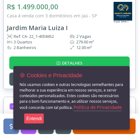
R$ 1.499.000,00
Casa à venda com 3 dormitórios em Jaú - SP
Jardim Maria Luiza I
Ref: CA- 22_1-4058452
2 Vagas
3 Quartos
279.00 m²
2 Banheiros
12.00 m²
DETALHES
🍪 Cookies e Privacidade
ENTRE EM
CONTATO
Nós usamos cookies e outras tecnologias semelhantes para
melhorar a sua experiência em nossos serviços, e servir
conteúdos personalizados. Estes cookies são necessários
para o bom funcionamento e, ao utilizar nossos serviços,
Política de Privacidade
ALUGUEL
você concorda com tal política.
Entendi
FILTROS