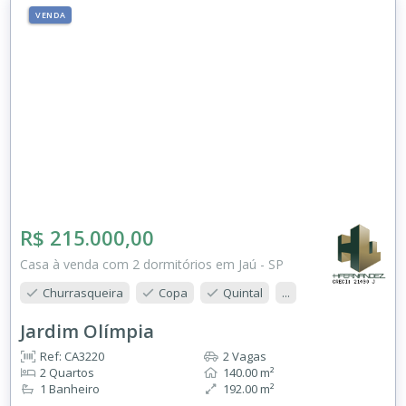
VENDA
R$ 215.000,00
Casa à venda com 2 dormitórios em Jaú - SP
Churrasqueira
Copa
Quintal
...
Jardim Olímpia
Ref: CA3220
2 Vagas
2 Quartos
140.00 m²
1 Banheiro
192.00 m²