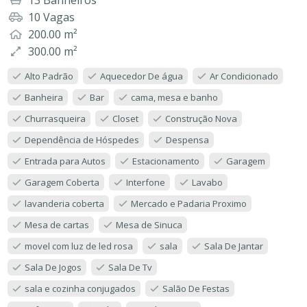
10 Vagas
200.00 m²
300.00 m²
Alto Padrão
Aquecedor De água
Ar Condicionado
Banheira
Bar
cama, mesa e banho
Churrasqueira
Closet
Construção Nova
Dependência de Hóspedes
Despensa
Entrada para Autos
Estacionamento
Garagem
Garagem Coberta
Interfone
Lavabo
lavanderia coberta
Mercado e Padaria Proximo
Mesa de cartas
Mesa de Sinuca
movel com luz de led rosa
sala
Sala De Jantar
Sala De Jogos
Sala De Tv
sala e cozinha conjugados
Salão De Festas