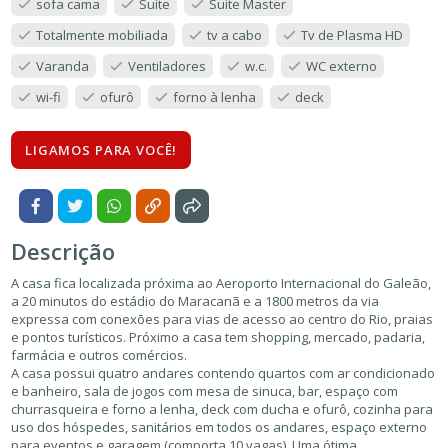
sofa cama
Suíte
Suíte Master
Totalmente mobiliada
tv a cabo
Tv de Plasma HD
Varanda
Ventiladores
w.c.
WC externo
wi-fi
ofurô
forno à lenha
deck
LIGAMOS PARA VOCÊ!
Descrição
A casa fica localizada próxima ao Aeroporto Internacional do Galeão,
a 20 minutos do estádio do Maracanã e a 1800 metros da via
expressa com conexões para vias de acesso ao centro do Rio, praias
e pontos turísticos. Próximo a casa tem shopping, mercado, padaria,
farmácia e outros comércios.
A casa possui quatro andares contendo quartos com ar condicionado
e banheiro, sala de jogos com mesa de sinuca, bar, espaço com
churrasqueira e forno a lenha, deck com ducha e ofurô, cozinha para
uso dos hóspedes, sanitários em todos os andares, espaço externo
para eventos e garagem (comporta 10 vagas). Uma ótima