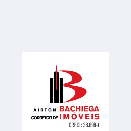
R$ consulte
Casa
Parque Araruama
6 Quartos
13 Banheiros
300.00 m²