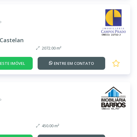
P
Castelan
2072.00 m²
DESTE IMÓVEL
ENTRE EM
CONTATO
P
450.00 m²