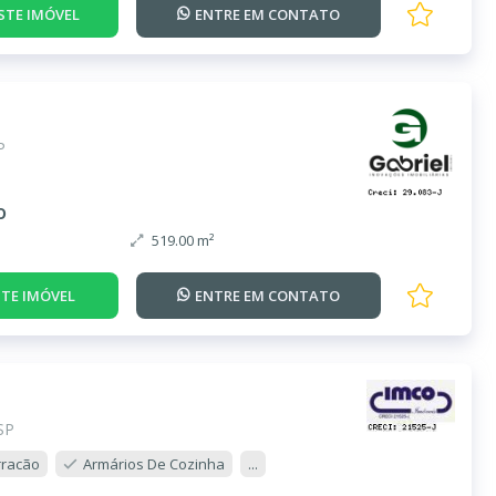
STE IMÓVEL
ENTRE EM
CONTATO
P
o
519.00 m²
TE IMÓVEL
ENTRE EM
CONTATO
SP
rracão
Armários De Cozinha
...