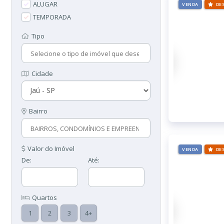
ALUGAR
VENDA
DE
TEMPORADA
Tipo
Cidade
Bairro
Valor do Imóvel
VENDA
DE
De:
Até:
Quartos
1
2
3
4+