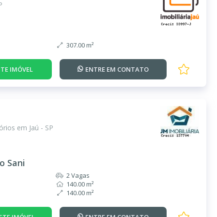
P
307.00 m²
TE IMÓVEL
ENTRE EM
CONTATO
rios em Jaú - SP
o Sani
2 Vagas
140.00 m²
140.00 m²
STE IMÓVEL
ENTRE EM
CONTATO