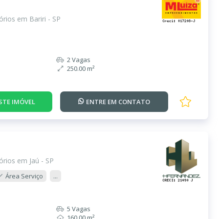
rios em Bariri - SP
2 Vagas
250.00 m²
STE IMÓVEL
ENTRE EM
CONTATO
rios em Jaú - SP
Área Serviço
...
5 Vagas
160.00 m²