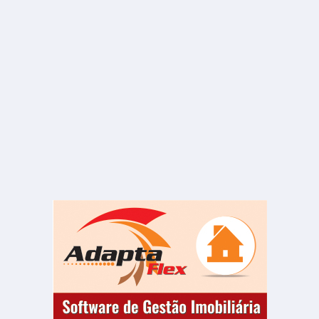
VENDA
R$ 1.300.000
Casa
Jardim Continental
3 Quartos
7 Banheiros
900.00 m²