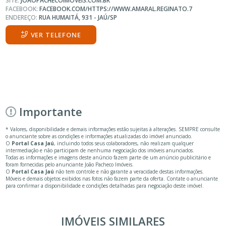
SITE:
JOAOPACHECOIMOVEIS.COM.BR
FACEBOOK:
FACEBOOK.COM/HTTPS://WWW.AMARAL.REGINATO.7
ENDEREÇO:
RUA HUMAITÁ, 931 - JAÚ/SP
VER TELEFONE
Importante
* Valores, disponibilidade e demais informações estão sujeitas à alterações. SEMPRE consulte
o anunciante sobre as condições e informações atualizadas do imóvel anunciado.
O
Portal Casa Jaú
, incluindo todos seus colaboradores, não realizam qualquer
intermediação e não participam de nenhuma negociação dos imóveis anunciados.
Todas as informações e imagens deste anúncio fazem parte de um anúncio publicitário e
foram fornecidas pelo anunciante João Pacheco Imóveis.
O
Portal Casa Jaú
não tem controle e não garante a veracidade destas informações.
Móveis e demais objetos exibidos nas fotos não fazem parte da oferta. Contate o anunciante
para confirmar a disponibilidade e condições detalhadas para negociação deste imóvel.
IMÓVEIS SIMILARES