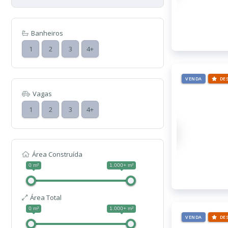
Banheiros
1
2
3
4+
VENDA
DE
Vagas
1
2
3
4+
Área Construída
0 m²
1.000+ m²
Área Total
0 m²
1.000+ m²
VENDA
DE