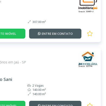
P
307.00 m²
TE IMÓVEL
ENTRE EM
CONTATO
rios em Jaú - SP
o Sani
2 Vagas
140.00 m²
140.00 m²
STE IMÓVEL
ENTRE EM
CONTATO