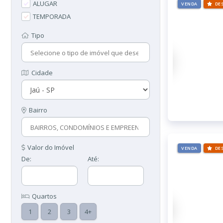
ALUGAR
VENDA
DE
TEMPORADA
Tipo
Cidade
Bairro
Valor do Imóvel
VENDA
DE
De:
Até:
Quartos
1
2
3
4+