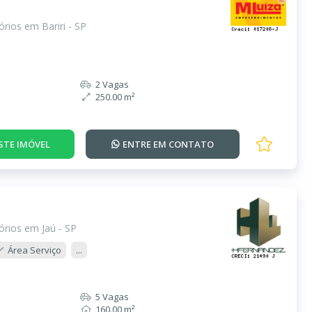
rios em Bariri - SP
2 Vagas
250.00 m²
STE IMÓVEL
ENTRE EM
CONTATO
rios em Jaú - SP
Área Serviço
...
5 Vagas
160.00 m²