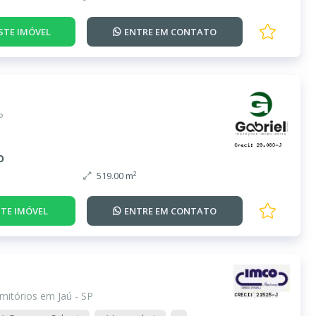
STE IMÓVEL
ENTRE EM
CONTATO
P
o
519.00 m²
TE IMÓVEL
ENTRE EM
CONTATO
mitórios em Jaú - SP