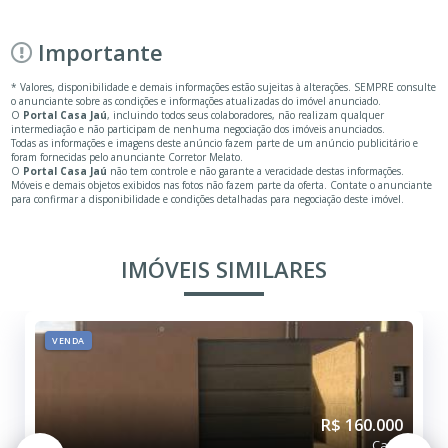
SITE:
WWW.CORRETORMELATO.COM.BR
ENDEREÇO:
RUA SETE DE SETEMBRO, 301 CENTRO - BOA ESPERANÇA DO SU
L/SP
VER TELEFONE
Importante
* Valores, disponibilidade e demais informações estão sujeitas à alterações. SEMPRE consulte
o anunciante sobre as condições e informações atualizadas do imóvel anunciado.
O
Portal Casa Jaú
, incluindo todos seus colaboradores, não realizam qualquer
intermediação e não participam de nenhuma negociação dos imóveis anunciados.
Todas as informações e imagens deste anúncio fazem parte de um anúncio publicitário e
foram fornecidas pelo anunciante Corretor Melato.
O
Portal Casa Jaú
não tem controle e não garante a veracidade destas informações.
Móveis e demais objetos exibidos nas fotos não fazem parte da oferta. Contate o anunciante
para confirmar a disponibilidade e condições detalhadas para negociação deste imóvel.