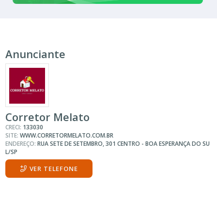
*Valor sujeito à variações.
ENTRE EM CONTATO
com o anunciante.
CÓDIGO:
233159
REFERÊNCIA DO ANUNCIANTE:
ÚLTIMA ATUALIZAÇÃO:
Anunciante
Corretor Melato
CRECI:
133030