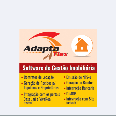
VENDA
R$ 110.000
Casa
Jardim Primavera
2 Quartos
1 Banheiro
200.00 m²