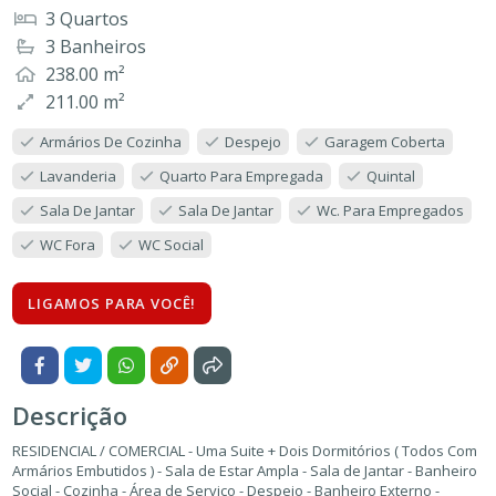
3 Quartos
3 Banheiros
238.00 m²
211.00 m²
Armários De Cozinha
Despejo
Garagem Coberta
Lavanderia
Quarto Para Empregada
Quintal
Sala De Jantar
Sala De Jantar
Wc. Para Empregados
WC Fora
WC Social
LIGAMOS PARA VOCÊ!
Descrição
RESIDENCIAL / COMERCIAL - Uma Suite + Dois Dormitórios ( Todos Com
Armários Embutidos ) - Sala de Estar Ampla - Sala de Jantar - Banheiro
Social - Cozinha - Área de Serviço - Despejo - Banheiro Externo -