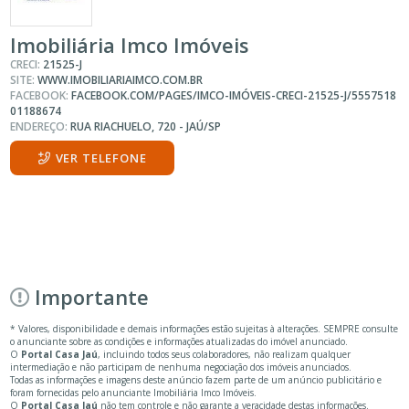
Imobiliária Imco Imóveis
CRECI:
21525-J
SITE:
WWW.IMOBILIARIAIMCO.COM.BR
FACEBOOK:
FACEBOOK.COM/PAGES/IMCO-IMÓVEIS-CRECI-21525-J/5557518
01188674
ENDEREÇO:
RUA RIACHUELO, 720 - JAÚ/SP
VER TELEFONE
Importante
* Valores, disponibilidade e demais informações estão sujeitas à alterações. SEMPRE consulte
o anunciante sobre as condições e informações atualizadas do imóvel anunciado.
O
Portal Casa Jaú
, incluindo todos seus colaboradores, não realizam qualquer
intermediação e não participam de nenhuma negociação dos imóveis anunciados.
Todas as informações e imagens deste anúncio fazem parte de um anúncio publicitário e
foram fornecidas pelo anunciante Imobiliária Imco Imóveis.
O
Portal Casa Jaú
não tem controle e não garante a veracidade destas informações.