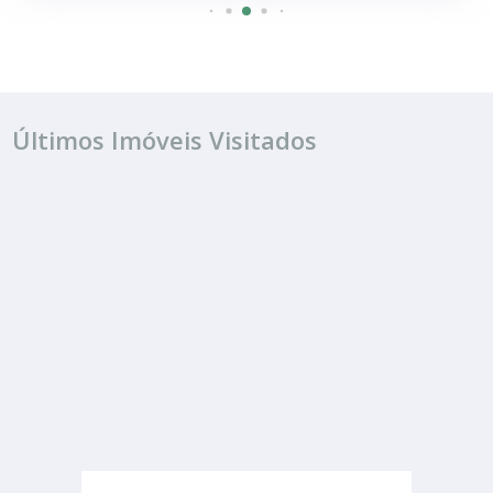
Últimos Imóveis Visitados
FINANCIAMENTO
R$ consulte
Casa
Jardim Santo Antonio
3 Quartos
4 Banheiros
210.00 m²