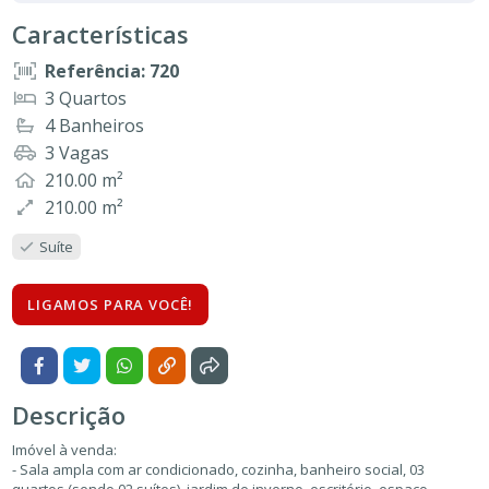
Características
Referência: 720
3 Quartos
4 Banheiros
3 Vagas
210.00 m²
210.00 m²
Suíte
LIGAMOS PARA VOCÊ!
Descrição
Imóvel à venda:
- Sala ampla com ar condicionado, cozinha, banheiro social, 03
quartos (sendo 02 suítes), jardim de inverno, escritório, espaço