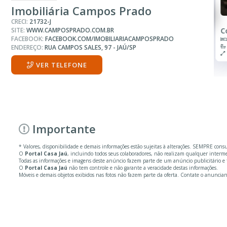
Casa
Casa
Imobiliária Campos Prado
CRECI:
21732-J
SITE:
WWW.CAMPOSPRADO.COM.BR
Condomínio Residencial Bela Vista ll
J
FACEBOOK:
FACEBOOK.COM/IMOBILIARIACAMPOSPRADO
2 Quartos
1 Banheiro
ENDEREÇO:
RUA CAMPOS SALES, 97 - JAÚ/SP
180.00 m²
VER TELEFONE
Importante
* Valores, disponibilidade e demais informações estão sujeitas à alterações. SEMPRE cons
O
Portal Casa Jaú
, incluindo todos seus colaboradores, não realizam qualquer inter
Todas as informações e imagens deste anúncio fazem parte de um anúncio publicitário e 
O
Portal Casa Jaú
não tem controle e não garante a veracidade destas informações.
Móveis e demais objetos exibidos nas fotos não fazem parte da oferta. Contate o anuncian