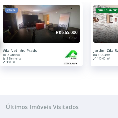
FINANCIAMENTO
VENDA
R$ 250.000
Casa
Jardim Cila Bauab
Chácara Bela
3 Quartos
3 Quartos
140.00 m²
1 Banheiro
250.00 m²
Últimos Imóveis Visitados