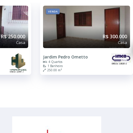
VENDA
R$ 300.000
R$ 260.000
Casa
Casa
Jardim Pires I
3 Quartos
135.00 m²