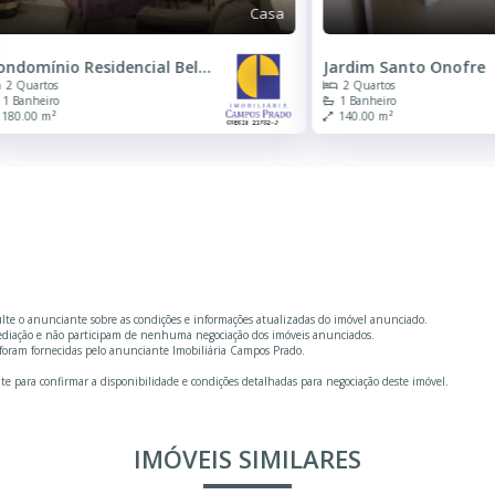
Casa
ardim Santo Onofre
Jardim Maria Luiza Iv
2 Quartos
2 Quartos
1 Banheiro
1 Banheiro
140.00 m²
125.00 m²
ulte o anunciante sobre as condições e informações atualizadas do imóvel anunciado.
mediação e não participam de nenhuma negociação dos imóveis anunciados.
foram fornecidas pelo anunciante Imobiliária Campos Prado.
te para confirmar a disponibilidade e condições detalhadas para negociação deste imóvel.
IMÓVEIS SIMILARES