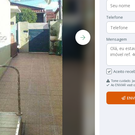
Telefone
Mensagem
Aceito rece
Tome cuidado. Ja
Ao ENVIAR você 
ENV