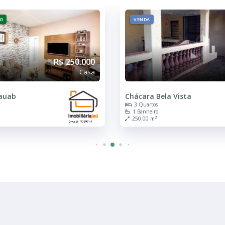
VENDA
R$ 250.000
Casa
 Vista
Jardim Pedro Ometto
4 Quartos
1 Banheiro
250.00 m²