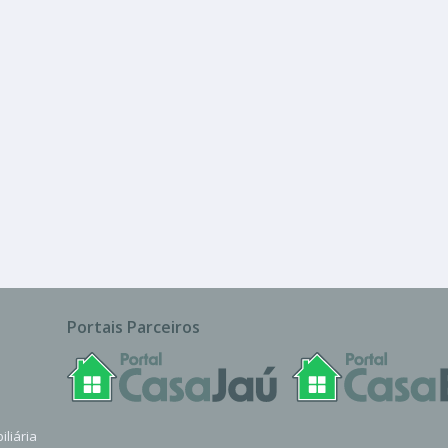
R$ 256.000
Casa
Portais Parceiros
iliária