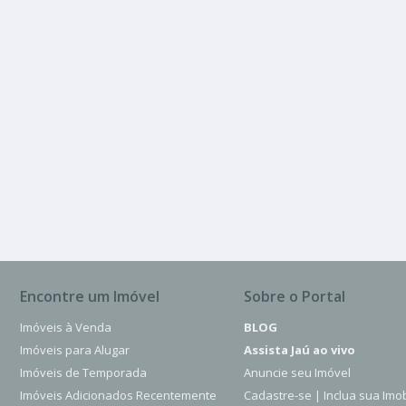
VENDA
Vila Buscariolo
3 Quartos
2 Banheiros
180.00 m²
Encontre um Imóvel
Sobre o Portal
Imóveis à Venda
BLOG
Imóveis para Alugar
Assista Jaú ao vivo
Imóveis de Temporada
Anuncie seu Imóvel
Imóveis Adicionados Recentemente
Cadastre-se | Inclua sua Imob