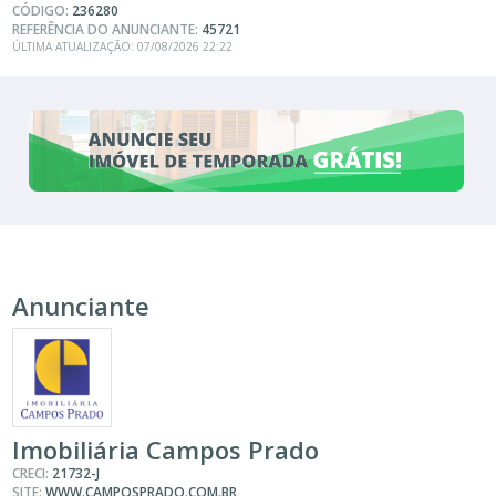
CÓDIGO:
236280
REFERÊNCIA DO ANUNCIANTE:
45721
ÚLTIMA ATUALIZAÇÃO: 07/08/2026 22:22
Anunciante
Imobiliária Campos Prado
CRECI:
21732-J
SITE:
WWW.CAMPOSPRADO.COM.BR