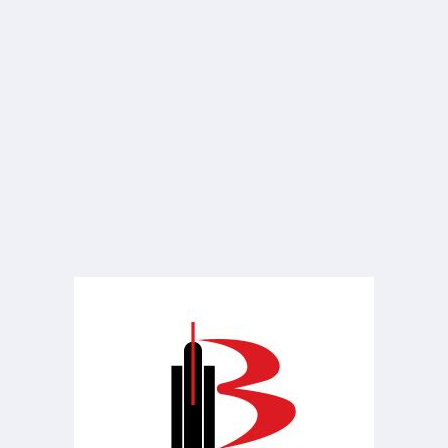
VENDA
R$ 1.790.000
Casa
Condomínio Flamboyant
3 Quartos
3 Banheiros
420.00 m²