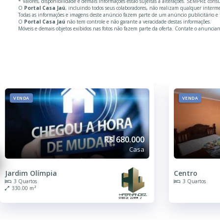
* Valores, disponibilidade e demais informações estão sujeitas à alterações. SEMPRE cons
O
Portal Casa Jaú
, incluindo todos seus colaboradores, não realizam qualquer inter
Todas as informações e imagens deste anúncio fazem parte de um anúncio publicitário e fo
O
Portal Casa Jaú
não tem controle e não garante a veracidade destas informações.
Móveis e demais objetos exibidos nas fotos não fazem parte da oferta. Contate o anuncian
VENDA
VENDA
R$ 680.000
Casa
Jardim Olímpia
Centro
3 Quartos
3 Quartos
330.00 m²