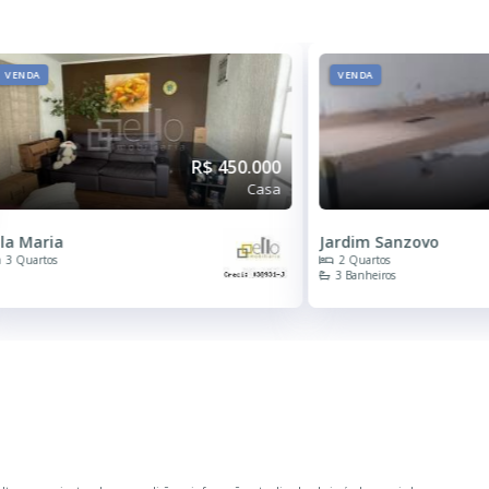
VENDA
VENDA
R$ 450.000
Casa
ila Maria
Jardim Sanzovo
3 Quartos
2 Quartos
3 Banheiros