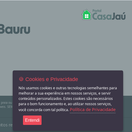
🍪 Cookies e Privacidade
Nós usamos cookies e outras tecnologias semelhantes para
melhorar a sua experiência em nossos serviços, e servir
conteúdos personalizados. Estes cookies são necessários
na praia ou sítio para eventos? Aqui você também encontra! O Portal Casa Jaú apenas divulga
para o bom funcionamento e, ao utilizar nossos serviços,
eis. SEMPRE consulte a imobiliária ou proprietário para confirmar as informações
Política de Privacidade
você concorda com tal política.
Entendi
itos reservados.