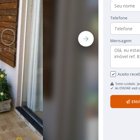
Telefone
Mensagem
Aceito rece
Tome cuidado. Ja
Ao ENVIAR você 
ENV