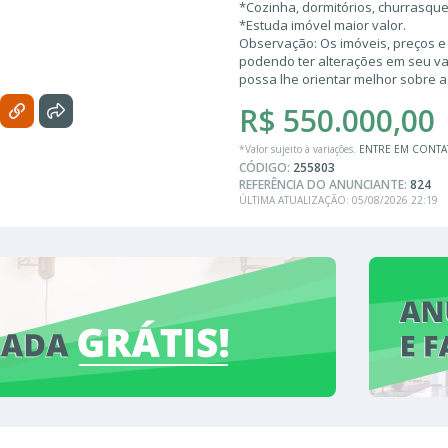
*Cozinha, dormitórios, churrasqu
*Estuda imóvel maior valor.
Observação: Os imóveis, preços e
podendo ter alterações em seu valo
possa lhe orientar melhor sobre 
R$ 550.000,00
*Valor sujeito à variações.
ENTRE EM CONT
CÓDIGO:
255803
REFERÊNCIA DO ANUNCIANTE:
824
ÚLTIMA ATUALIZAÇÃO: 05/08/2026 22:19