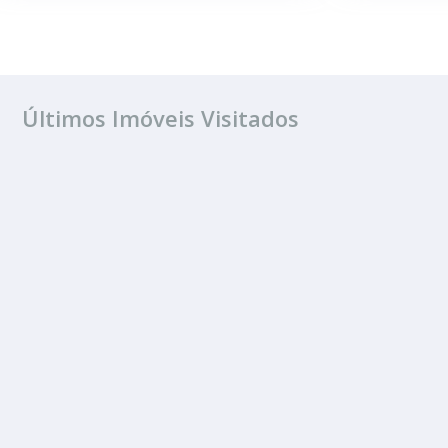
Últimos Imóveis Visitados
FINANCIAMENTO
Jardim Bela Vist
2 Quartos
3 Banheiros
180.00 m²