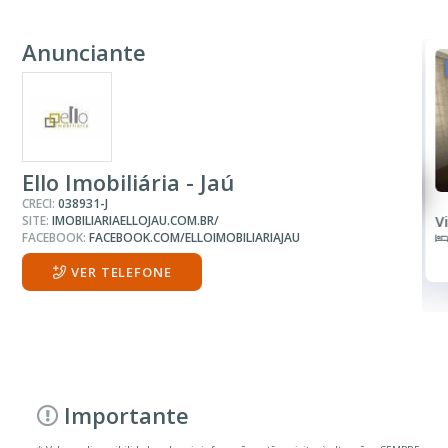
Anunciante
FINANCIAMENTO
R$ 450.000
Casa
Ello Imobiliária - Jaú
CRECI:
038931-J
SITE:
IMOBILIARIAELLOJAU.COM.BR/
Jardim Santa Rosa
V
FACEBOOK:
FACEBOOK.COM/ELLOIMOBILIARIAJAU
3 Quartos
2 Banheiros
VER TELEFONE
Importante