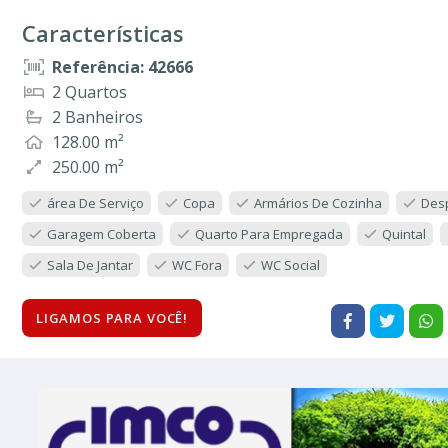
Características
Referência: 42666
2 Quartos
2 Banheiros
128.00 m²
250.00 m²
área De Serviço
Copa
Armários De Cozinha
Des
Garagem Coberta
Quarto Para Empregada
Quintal
Sala De Jantar
WC Fora
WC Social
LIGAMOS PARA VOCÊ!