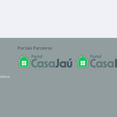
ado
Portais Parceiros
iliária