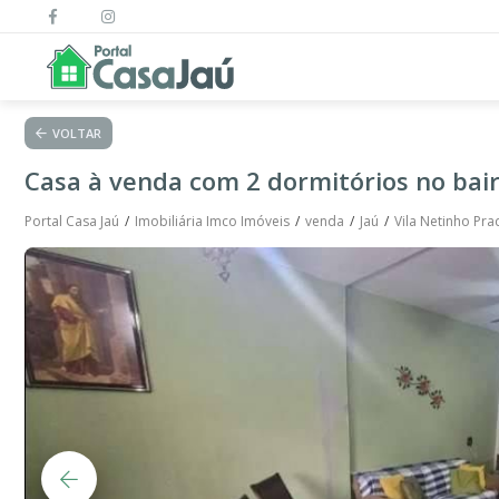
VOLTAR
Casa à venda com 2 dormitórios no bair
Portal Casa Jaú
Imobiliária Imco Imóveis
venda
Jaú
Vila Netinho Pr