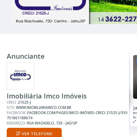
Anunciante
VENDA
R$ 370.000
Casa
Imobiliária Imco Imóveis
CRECI:
21525-J
SITE:
WWW.IMOBILIARIAIMCO.COM.BR
Jardim Brasilia
J
FACEBOOK:
FACEBOOK.COM/PAGES/IMCO-IMÓVEIS-CRECI-21525-J/555
2 Banheiros
160.00 m²
751801188674
ENDEREÇO:
RUA RIACHUELO, 720 - JAÚ/SP
VER TELEFONE