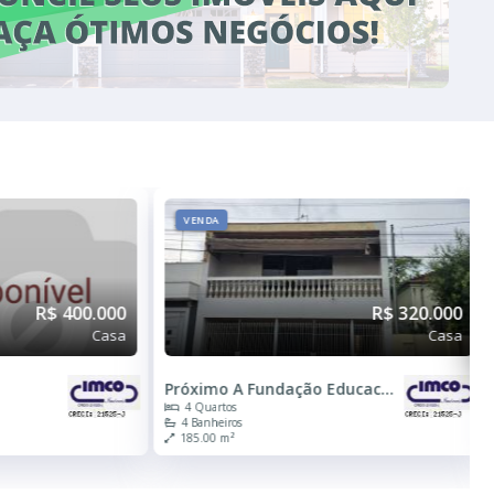
VENDA
R$ 400.000
R$ 320.000
Casa
Casa
Próximo A Fundação Educacional De Jaú
4 Quartos
4 Banheiros
185.00 m²