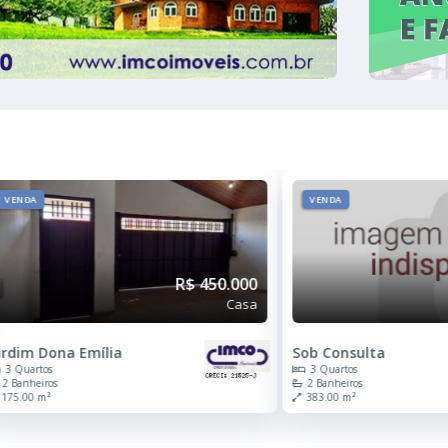
VENDA
VENDA
R$ 450.000
Casa
ardim Dona Emília
Sob Consulta
3 Quartos
3 Quartos
2 Banheiros
2 Banheiros
175.00 m²
383.00 m²