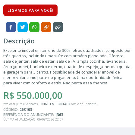
LIGAMOS PARA VOCÊ!
Descrição
Excelente imóvel em terreno de 300 metros quadrados, composto por
três quartos, incluindo uma suíte com armário planejado. Oferece
sala de jantar, sala de estar, sala de TV, ampla cozinha, lavanderia,
área gourmet, banheiro externo, quarto de despejo, generoso quintal
e garagem para 3 carros. Possibilidade de considerar imóvel de
menor valor como parte do pagamento. Uma oportunidade única
para viver com conforto e estilo. Não perca essa chance!
R$ 550.000,00
*Valor sujeito à variações.
ENTRE EM CONTATO
com o anunciante.
CÓDIGO:
263103
REFERÊNCIA DO ANUNCIANTE:
1363
ÚLTIMA ATUALIZAÇÃO: 06/08/2026 22:07