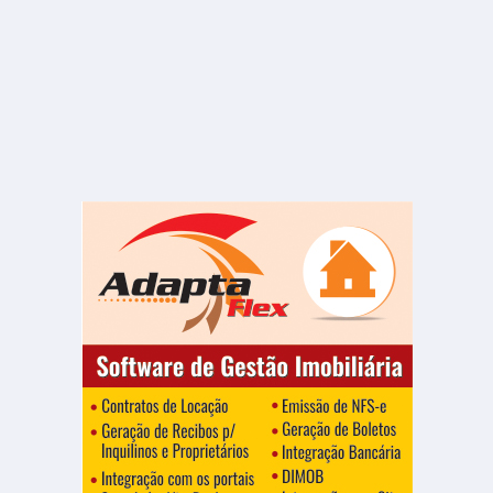
R$ 550.000
Casa
Jardim Ferreira Dias
3 Quartos
2 Banheiros
300.00 m²