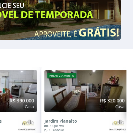
FINANCIAMENTO
R$ 390.000
R$ 320.000
Casa
Casa
e
Jardim Planalto
3 Quartos
1 Banheiro