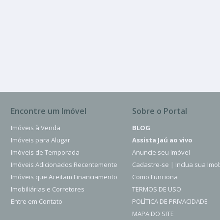
Jardim Itamara
3 Quartos
2 Banheiros
Encontre um Imóvel
Sobre o Portal
Imóveis à Venda
BLOG
Imóveis para Alugar
Assista Jaú ao vivo
Imóveis de Temporada
Anuncie seu Imóvel
Imóveis Adicionados Recentemente
Cadastre-se | Inclua sua Imob
Imóveis que Aceitam Financiamento
Como Funciona
Imobiliárias e Corretores
TERMOS DE USO
Entre em Contato
POLÍTICA DE PRIVACIDADE
MAPA DO SITE