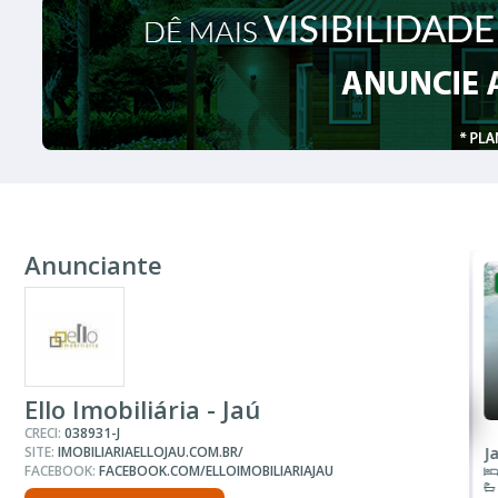
Anunciante
VENDA
R$ 320.000
Casa
Ello Imobiliária - Jaú
CRECI:
038931-J
SITE:
IMOBILIARIAELLOJAU.COM.BR/
Jardim Dr. Luciano
J
FACEBOOK:
FACEBOOK.COM/ELLOIMOBILIARIAJAU
3 Quartos
2 Banheiros