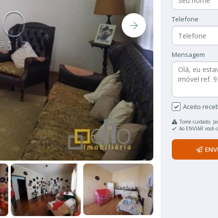
Telefone
Mensagem
Aceito rece
Tome cuidado. Ja
Ao ENVIAR você 
ENV