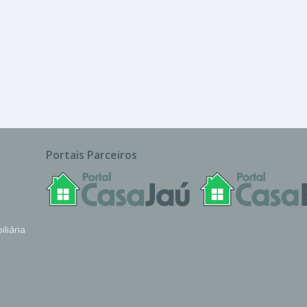
Casa
ty
Portais Parceiros
iliária