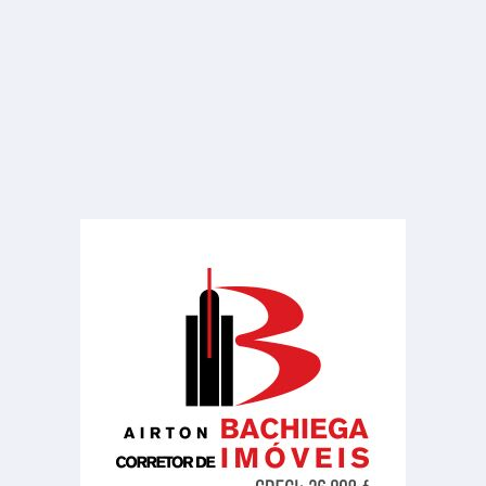
R$ 560.000
Chácara, Sítio ou Fazenda
3 Rios
3 Quartos
2 Banheiros