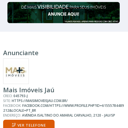
Anunciante
Mais Imóveis Jaú
CRECI:
045793-J
SITE:
HTTPS://MAISIMOVEISJAU.COM.BR/
FACEBOOK:
FACEBOOK.COM/HTTPS://WWW.PROFILE.PHP?ID=61555784489
212&LOCALE=PT_BR
ENDEREÇO:
AVENIDA ISALTINO DO AMARAL CARVALHO, 2120 - JAU/SP
VER TELEFONE