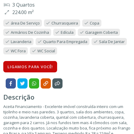
3 Quartos
224.00 m²
área De Serviço
Churrasqueira
Copa
Armários De Cozinha
Edícula
Garagem Coberta
Lavanderia
Quarto Para Empregada
Sala De Jantar
WC Fora
WC Social
LIGAMOS PARA VOCÊ!
Descrição
Aceita Financiamento - Excelente imóvel construída inteiro com um
tijolinho e meio nas paredes. 3 quartos, sala dois ambientes, copa,
cozinha, lavanderia coberta, quintal com cobertura, churrasqueira,
garagem para 2 carros. Já nos fundos tem mais 4 cômodos com sala,
cozinha e dois quartos. Localização muito boa, fica próximo ao Frango
na Brasa, na Vila Sampaio. Terreno medindo 8 x 28 = 224m² e