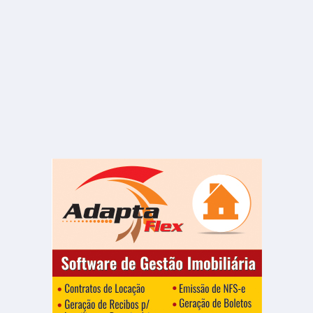
R$ 477.000
Barracão
Jardim Nova Jaú
2 Quartos
2 Banheiros