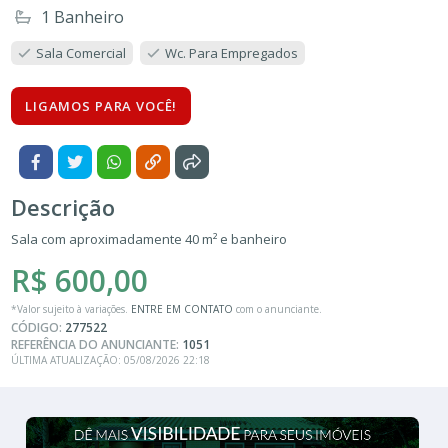
1 Banheiro
Sala Comercial
Wc. Para Empregados
LIGAMOS PARA VOCÊ!
Descrição
Sala com aproximadamente 40 m² e banheiro
R$ 600,00
*Valor sujeito à variações.
ENTRE EM CONTATO
com o anunciante.
CÓDIGO:
277522
REFERÊNCIA DO ANUNCIANTE:
1051
ÚLTIMA ATUALIZAÇÃO: 05/08/2026 22:18