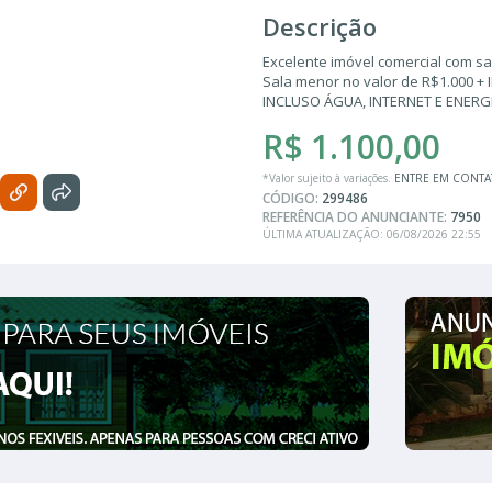
Descrição
Excelente imóvel comercial com s
Sala menor no valor de R$1.000 + 
INCLUSO ÁGUA, INTERNET E ENERG
R$ 1.100,00
*Valor sujeito à variações.
ENTRE EM CONT
CÓDIGO:
299486
REFERÊNCIA DO ANUNCIANTE:
7950
ÚLTIMA ATUALIZAÇÃO: 06/08/2026 22:55