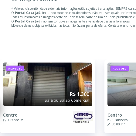
* Valores, disponibilidade e demais informações estão sujeitas à alterações. SEMPRE cons
O
Portal Casa Jaú
, incluindo todos seus colaboradores, não realizam qualquer inter
Todas as informações e imagens deste anúncio fazem parte de um anúncio publicitário e f
O
Portal Casa Jaú
não tem controle e não garante a veracidade destas informações.
Móveis e demais objetos exibidos nas fotos não fazem parte da oferta. Contate o anuncian
ALUGUEL
ALUGUEL
R$ 1.300
Sala ou Salão Comercial
Centro
Centro
1 Banheiro
1 Banheiro
50.00 m²