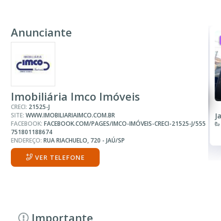
Anunciante
ALUGUEL
R$ 1.200
Sala ou Salão Comercial
Imobiliária Imco Imóveis
CRECI:
21525-J
SITE:
WWW.IMOBILIARIAIMCO.COM.BR
Centro
J
FACEBOOK:
FACEBOOK.COM/PAGES/IMCO-IMÓVEIS-CRECI-21525-J/555
1 Banheiro
751801188674
ENDEREÇO:
RUA RIACHUELO, 720 - JAÚ/SP
VER TELEFONE
Importante