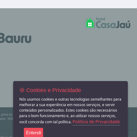
🍪 Cookies e Privacidade
Nós usamos cookies e outras tecnologias semelhantes para
melhorar a sua experiência em nossos serviços, e servir
conteúdos personalizados. Estes cookies são necessários
na praia ou sítio para eventos? Aqui você também encontra! O Portal Casa Jaú apenas divulga
para o bom funcionamento e, ao utilizar nossos serviços,
eis. SEMPRE consulte a imobiliária ou proprietário para confirmar as informações
Política de Privacidade
você concorda com tal política.
Entendi