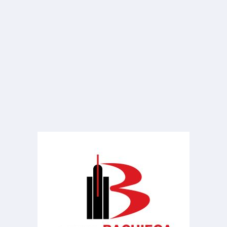
ALUGUEL
R$ 1.500
Barracão
Vila Nova
2 Banheiros
180.00 m²