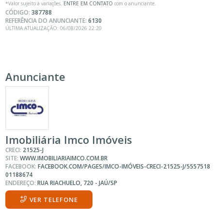
*Valor sujeito à variações.
ENTRE EM CONTATO
com o anunciante.
CÓDIGO:
387788
REFERÊNCIA DO ANUNCIANTE:
6130
ÚLTIMA ATUALIZAÇÃO: 06/08/2026 22:20
Anunciante
Imobiliária Imco Imóveis
CRECI:
21525-J
SITE:
WWW.IMOBILIARIAIMCO.COM.BR
FACEBOOK:
FACEBOOK.COM/PAGES/IMCO-IMÓVEIS-CRECI-21525-J/5557518
01188674
ENDEREÇO:
RUA RIACHUELO, 720 - JAÚ/SP
VER TELEFONE