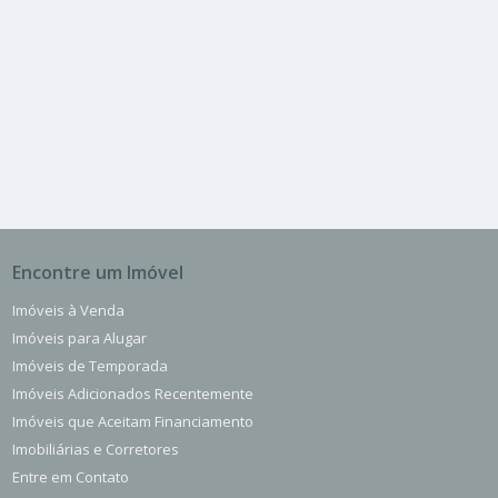
R$ 7.000
Sala ou Salão Comercial
Centro
3 Banheiros
Encontre um Imóvel
Imóveis à Venda
Imóveis para Alugar
Imóveis de Temporada
Imóveis Adicionados Recentemente
Imóveis que Aceitam Financiamento
Imobiliárias e Corretores
Entre em Contato