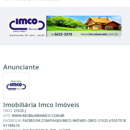
Anunciante
Imobiliária Imco Imóveis
CRECI:
21525-J
SITE:
WWW.IMOBILIARIAIMCO.COM.BR
FACEBOOK:
FACEBOOK.COM/PAGES/IMCO-IMÓVEIS-CRECI-21525-J/5557518
01188674