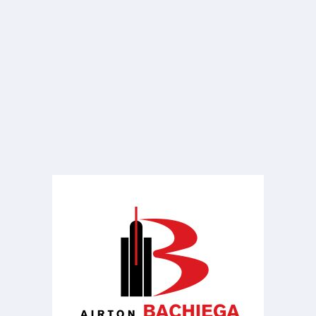
ALUGUEL
R$ 800
Sala ou Salão Comercial
Centro
3 Banheiros