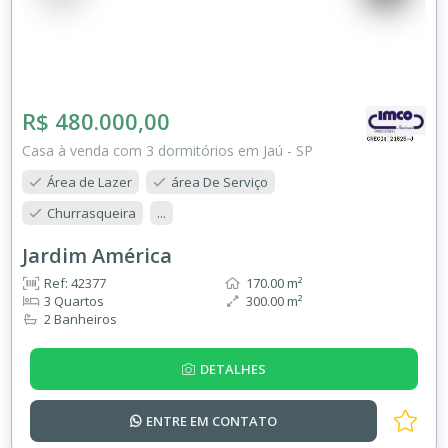
R$ 480.000,00
Casa à venda com 3 dormitórios em Jaú - SP
Área de Lazer
área De Serviço
Churrasqueira
...
Jardim América
Ref: 42377
170.00 m²
3 Quartos
300.00 m²
2 Banheiros
DETALHES
ENTRE EM
CONTATO