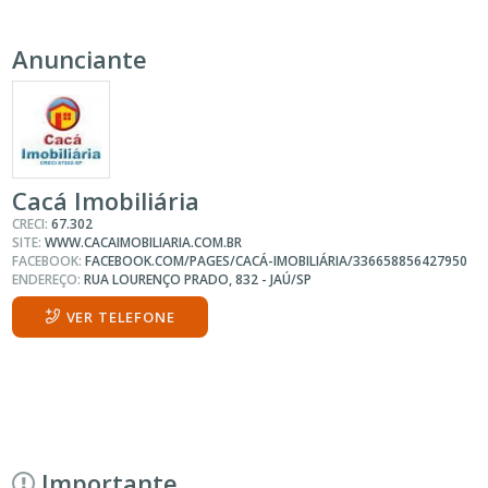
Anunciante
Cacá Imobiliária
CRECI:
67.302
SITE:
WWW.CACAIMOBILIARIA.COM.BR
FACEBOOK:
FACEBOOK.COM/PAGES/CACÁ-IMOBILIÁRIA/336658856427950
ENDEREÇO:
RUA LOURENÇO PRADO, 832 - JAÚ/SP
VER TELEFONE
Importante