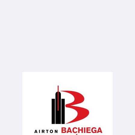
R$ 1.400
Sala ou Salão Comercial
Chácara Braz Miraglia
1 Banheiro
20.00 m²