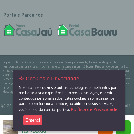
POLÍTICA DE PRIVACIDADE
MAPA DO SITE
Portais Parceiros
Aqui, no Portal Casa Jaú você encontra os imóveis para venda, locação e aluguel de
🍪 Cookies e Privacidade
temporada das principais imobiliárias e corretores em um só lugar. Precisando de um salão,
chácara, casa na praia ou sítio para eventos? Aqui você também encontra! O Portal Casa Jaú
Nós usamos cookies e outras tecnologias semelhantes para
apenas divulga as informações cadastradas pelos usuários como um sistema de classificados.
melhorar a sua experiência em nossos serviços, e servir
Não nos responsabilizamos pelo conteúdo dos anúncios e não temos nenhum envolvimento
na negociação dos imóveis. SEMPRE consulte a imobiliária ou proprietário para confirmar as
conteúdos personalizados. Estes cookies são necessários
informações anunciadas. Algumas imagens podem ser meramente ilustrativas. Itens de
para o bom funcionamento e, ao utilizar nossos serviços,
decoração e outros objetos podem não fazer parte da oferta.
Política de Privacidade
você concorda com tal política.
2011-2026 Portal Casa Jaú - CNPJ responsável: 32.709.269/0001-
Entendi
Sala ou Salão Comercial para alugar no bairro Vila 
38 - Todos os direitos reservados.
R$ 700,00
Desenvolvido com
por
W3 CORP