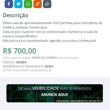
LIGAMOS PARA VOCÊ!
Descrição
Ótima sala de aproximadamente 15m² perfeita para consultório de
estética, nutrição, fisioterapia.
Sala no piso superior com ar condicionado, banheiros e sala de
espera compartilhados.
Não perca essa oportunidade, agende sua visita e conheça já!
R$ 700,00
*Valor sujeito à variações.
ENTRE EM CONTATO
com o anunciante.
CÓDIGO:
490884
REFERÊNCIA DO ANUNCIANTE:
50304
ÚLTIMA ATUALIZAÇÃO: 06/08/2026 00:36